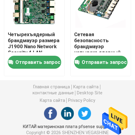
Брандмауэр ПК
Четырехъядерный
Сетевая
ПК OPS мини
брандмауэр размера
безопасность
J1900 Nano Network
брандмауэр
Security 4 LAN
четырехъядерный
двойной ПК lan мини
компьютерной
маршрутизатор
Отправить запрос
Отправить запрос
материнской платы
J1900 6 Lan Mini Itx
pfsense материнской
промышленный ПК планшета
платы брандмауэра
Главная страница
Карта сайта
ПК для майнинга криптовалют
контактные данные
Desktop Site
Карта сайта
Privacy Policy
мини материнская плата itx
КИТАЙ материнская плата pfsense supplier.
3,5- и 4-дюймовая материнская плата
Copyright © 2026 SHENZHEN VEGASHINE