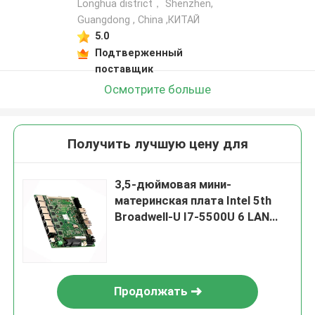
Longhua district， Shenzhen,
Guangdong , China ,КИТАЙ
5.0
Подтверженный
поставщик
Осмотрите больше
Получить лучшую цену для
3,5-дюймовая мини-
материнская плата Intel 5th
Broadwell-U I7-5500U 6 LAN
Pfsense маршрутизатор
поддерживает AES-NI
Продолжать