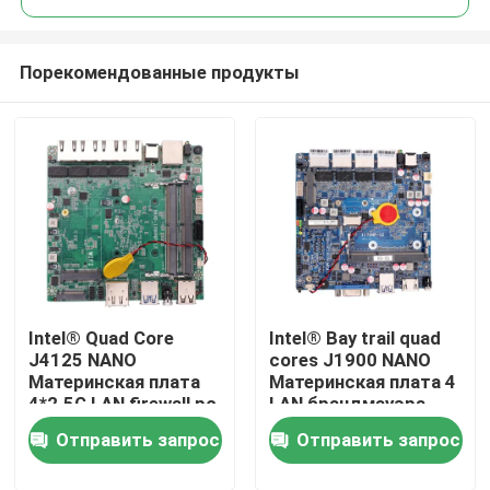
Порекомендованные продукты
Intel® Quad Core
Intel® Bay trail quad
Главная страница
J4125 NANO
cores J1900 NANO
Материнская плата
Материнская плата 4
4*2.5G LAN firewall pc
LAN брандмауэра
Продукция
материнская плата
компьютерная
Отправить запрос
Отправить запрос
pFsense
материнская плата
О Компании