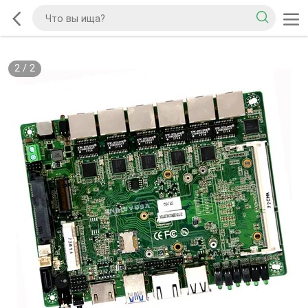
2
/
2