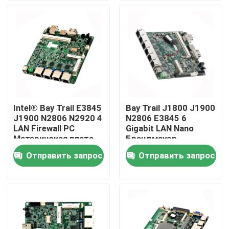
Наша фабрика
контроль качества
контактные данные
Intel® Bay Trail E3845
Bay Trail J1800 J1900
J1900 N2806 N2920 4
N2806 E3845 6
Отправить запрос
LAN Firewall PC
Gigabit LAN Nano
Материнская плата
Брандмауэр
для компьютера
Материнская плата
Отправить запрос
Отправить запрос
Промышленный мини ПК
Nano Firewall
компьютера
Материнская плата
сетевой
безопасности
промышленный ПК панели
изрезанный ПК планшета