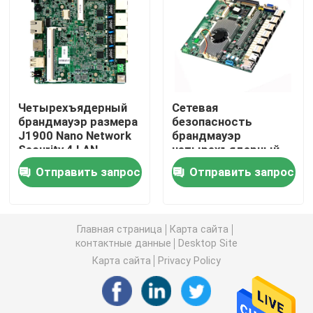
Брандмауэр ПК
ПК OPS мини
Четырехъядерный
Сетевая
брандмауэр размера
безопасность
двойной ПК lan мини
J1900 Nano Network
брандмауэр
Security 4 LAN
четырехъядерный
компьютерной
маршрутизатор
промышленный ПК планшета
Отправить запрос
Отправить запрос
материнской платы
J1900 6 Lan Mini Itx
pfsense материнской
платы брандмауэра
ПК для майнинга криптовалют
Главная страница
Карта сайта
контактные данные
Desktop Site
мини материнская плата itx
Карта сайта
Privacy Policy
3,5- и 4-дюймовая материнская плата