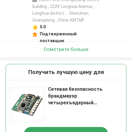
building , 2229 Longhua Avenue ,
Longhua district， Shenzhen,
Guangdong , China ,КИТАЙ
5.0
Подтверженный
поставщик
Осмотрите больше
Получить лучшую цену для
Сетевая безопасность
брандмауэр
четырехъядерный
маршрутизатор J1900 6 Lan
Mini Itx pfsense материнской
платы брандмауэра