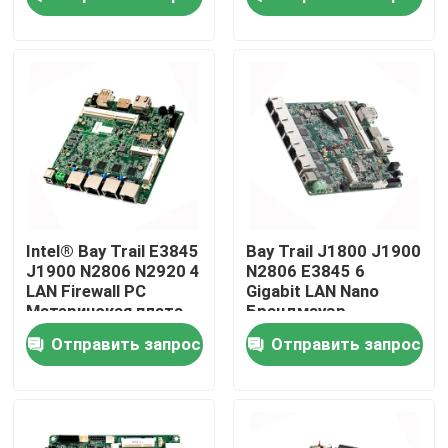
pFsense
материнская плата
Наша фабрика
контроль качества
контактные данные
Отправить запрос
Intel® Bay Trail E3845
Bay Trail J1800 J1900
J1900 N2806 N2920 4
N2806 E3845 6
LAN Firewall PC
Gigabit LAN Nano
Промышленный мини ПК
Материнская плата
Брандмауэр
для компьютера
Материнская плата
Отправить запрос
Отправить запрос
Nano Firewall
компьютера
Материнская плата
промышленный ПК панели
сетевой
безопасности
изрезанный ПК планшета