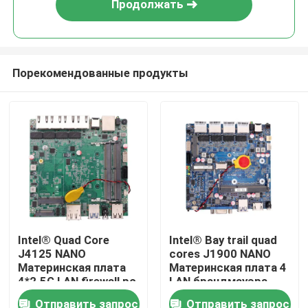
Продолжать
Порекомендованные продукты
Главная страница
Intel® Quad Core
Intel® Bay trail quad
J4125 NANO
cores J1900 NANO
Продукция
Материнская плата
Материнская плата 4
4*2.5G LAN firewall pc
LAN брандмауэра
материнская плата
компьютерная
Отправить запрос
Отправить запрос
О Компании