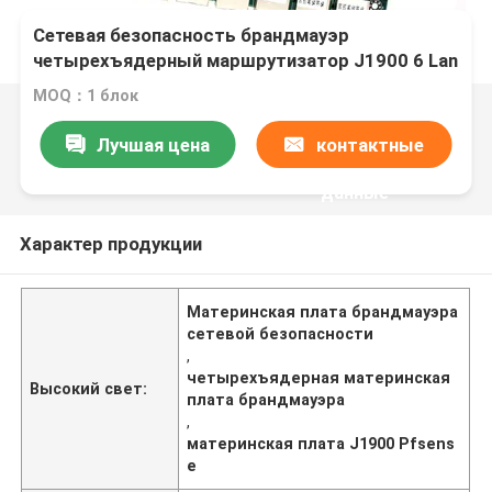
Сетевая безопасность брандмауэр
четырехъядерный маршрутизатор J1900 6 Lan
Mini Itx pfsense материнской платы
MOQ：1 блок
брандмауэра
Лучшая цена
контактные
данные
Характер продукции
Материнская плата брандмауэра
сетевой безопасности
,
четырехъядерная материнская
Высокий свет:
плата брандмауэра
,
материнская плата J1900 Pfsens
e