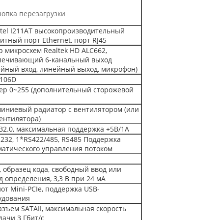
нопка перезагрузки
Intel I211AT высокопроизводительный
итный порт Ethernet, порт RJ45
р микросхем Realtek HD ALC662,
печивающий 6-канальный выход
ейный вход, линейный выход, микрофон)
106D
ер 0~255 (дополнительный сторожевой
иниевый радиатор с вентилятором (или
вентилятора)
B2.0, максимальная поддержка +5В/1А
-232, 1*RS422/485, RS485 Поддержка
матического управления потоком
, образец кода, свободный ввод или
д определения, 3,3 В при 24 мА
лот Mini-PCIe, поддержка USB-
удования
азъем SATAII, максимальная скорость
дачи 3 Гбит/с