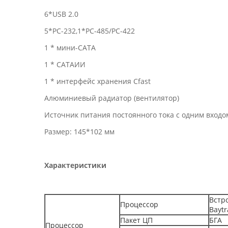
6*USB 2.0
5*РС-232,1*РС-485/РС-422
1 * мини-САТА
1 * САТАИИ
1 * интерфейс хранения Cfast
Алюминиевый радиатор (вентилятор)
Источник питания постоянного тока с одним входом
Размер: 145*102 мм
Характеристики
Встр
Процессор
Baytr
Пакет ЦП
БГА
Процессор