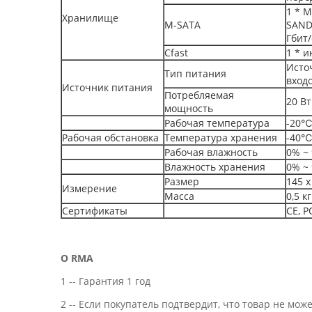
1 * M
Хранилище
М-SATA
SAND
Гбит/
Cfast
1 * 
Исто
Тип питания
входо
Источник питания
Потребляемая
20 Вт
мощность
Рабочая температура
-20℃
Рабочая обстановка
Температура хранения
-40℃
Рабочая влажность
0% ~
Влажность хранения
0% ~
Размер
145 х
Измерение
Масса
0,5 кг
Сертификаты
СЕ, 
О RMA
1 -- Гарантия 1 год
2 -- Если покупатель подтвердит, что товар не мо