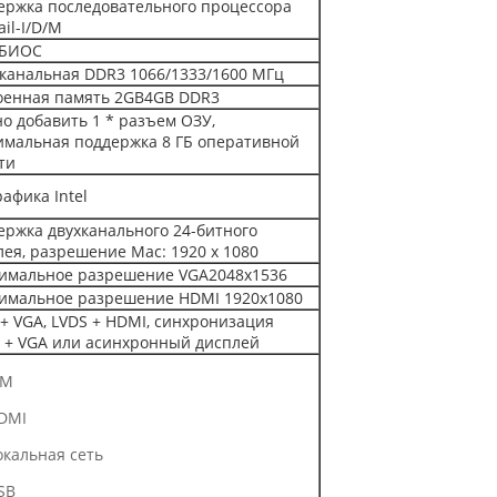
ержка последовательного процессора
ail-I/D/M
 БИОС
канальная DDR3 1066/1333/1600 МГц
оенная память 2GB4GB DDR3
о добавить 1 * разъем ОЗУ,
имальная поддержка 8 ГБ оперативной
ти
афика Intel
ержка двухканального 24-битного
лея, разрешение Mac: 1920 x 1080
имальное разрешение VGA2048x1536
имальное разрешение HDMI 1920x1080
 + VGA, LVDS + HDMI, синхронизация
 + VGA или асинхронный дисплей
ОМ
HDMI
окальная сеть
SB