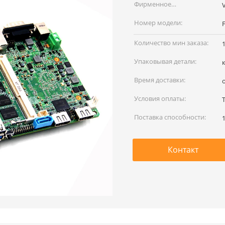
Фирменное
наименование:
Номер модели:
Количество мин заказа:
Упаковывая детали:
Время доставки:
Условия оплаты:
Поставка способности:
Контакт