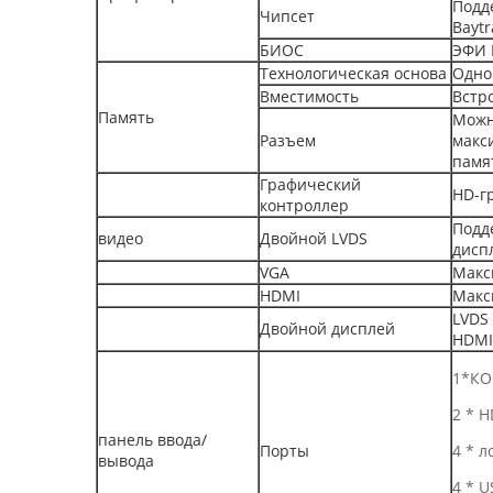
Подд
Чипсет
Baytr
БИОС
ЭФИ
Технологическая основа
Одно
Вместимость
Встр
Память
Можн
Разъем
макс
памя
Графический
HD-гр
контроллер
Подд
видео
Двойной LVDS
дисп
VGA
Макс
HDMI
Макс
LVDS
Двойной дисплей
HDMI
1*К
2 * 
панель ввода/
Порты
4 * л
вывода
4 * U