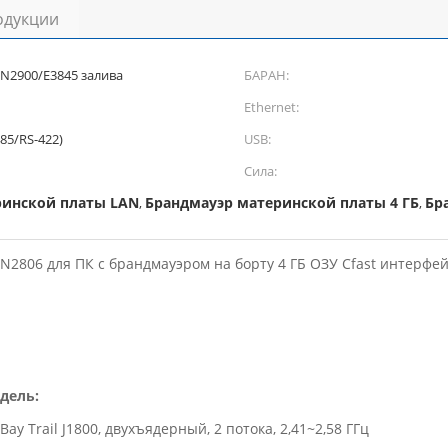
одукции
/N2900/E3845 залива
БАРАН:
Ethernet:
85/RS-422)
USB:
Сила:
ринской платы LAN
Брандмауэр материнской платы 4 ГБ
Бр
,
,
 / N2806 для ПК с брандмауэром на борту 4 ГБ ОЗУ Cfast интерфе
дель:
y Trail J1800, двухъядерный, 2 потока, 2,41~2,58 ГГц