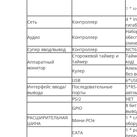
1 * к
4 * 
Сеть
Контроллер
гигаб
Набо
Аудио
Контроллер
обес
(лин
Супер ввод/вывод
Контроллер
NCT6
Сторожевой таймер и
Тайм
таймер
код)
Аппаратный
монитор
Алюм
Кулер
без 
USB
6*US
Интерфейс ввода/
Последовательные
5*RS
вывода
порты
авто
PS/2
НЕТ
8 бит
GPIO
выво
РАСШИРИТЕЛЬНАЯ
1 * с
Мини-PCle
ШИНА
обор
1 * р
САТА
пере