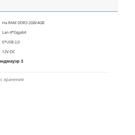
На RAM DDR3 2GB/4GB
Lan 4*Gigabit
6*USB 2,0
12V-DC
андмауэр 3
йс хранения