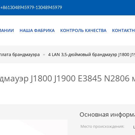
+8613048945979-13048945979
ПАНИИ
НАША ФАБРИКА
КОНТРОЛЬ КАЧЕСТВА
КОНТАКТН
плата брандмауэра
4 LAN 3,5-дюймовый брандмауэр J1800 J1
мауэр J1800 J1900 E3845 N2806 
Основная информ
Место происхождения: