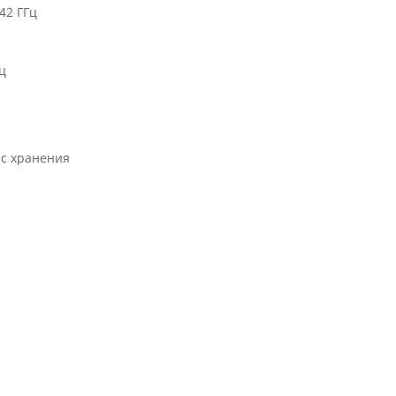
42 ГГц
ц
йс хранения