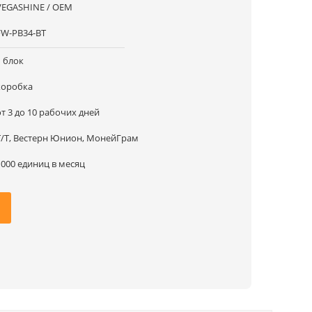
VEGASHINE / OEM
FW-PB34-BT
1 блок
коробка
от 3 до 10 рабочих дней
Т/Т, Вестерн Юнион, МонейГрам
1000 единиц в месяц