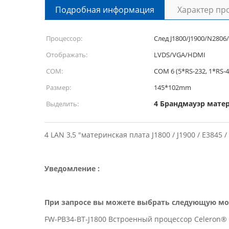
Подробная информация
Характер пр
Процессор:
След J1800/J1900/N2806
Отображать:
LVDS/VGA/HDMI
COM:
COM 6 (5*RS-232, 1*RS-4
Размер:
145*102mm
4 Брандмауэр мате
Выделить:
4 LAN 3,5 "материнская плата J1800 / J1900 / E3845
Уведомление :
При запросе вы можете выбрать следующую мо
FW-PB34-BT-J1800 Встроенный процессор Celeron® Ba