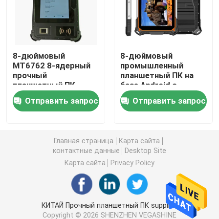
Брандмауэр ПК
8-дюймовый
8-дюймовый
ПК OPS мини
MT6762 8-ядерный
промышленный
прочный
планшетный ПК на
планшетный ПК
базе Android с
двойной ПК lan мини
Android с портом
десятиядерным
Отправить запрос
Отправить запрос
RJ45 RS232 SMA и
ядром 4G LTE,
сканером штрих-
защищенный
промышленный ПК планшета
кода отпечатков
водонепроницаемым
пальцев UHF RFID
планшетным ПК
Главная страница
Карта сайта
10000 мАч IP68
ПК для майнинга криптовалют
контактные данные
Desktop Site
Карта сайта
Privacy Policy
мини материнская плата itx
КИТАЙ Прочный планшетный ПК supplier.
3,5- и 4-дюймовая материнская плата
Copyright © 2026 SHENZHEN VEGASHINE