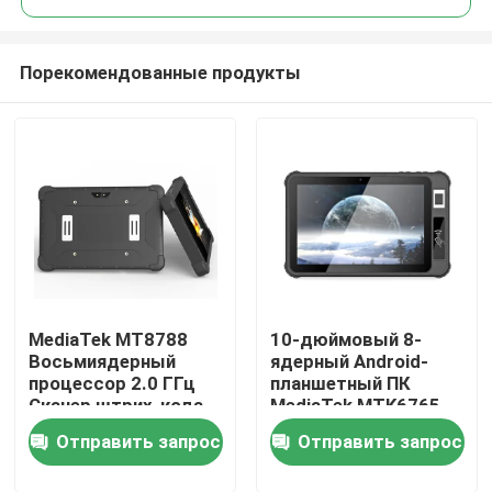
Порекомендованные продукты
MediaTek MT8788
10-дюймовый 8-
Главная страница
Восьмиядерный
ядерный Android-
процессор 2.0 ГГц
планшетный ПК
Сканер штрих-кода
MediaTek MTK6765
Продукция
Распознавание лица
прочный со
Отправить запрос
Отправить запрос
Радужная оболочка
сканером
глаза Сканер
отпечатков пальцев
О Компании