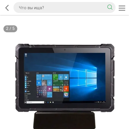
2
/
5