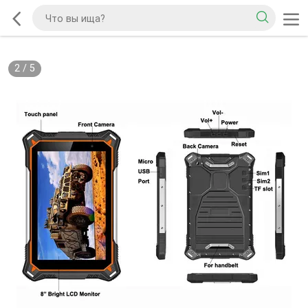
2
/
5