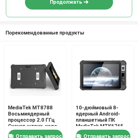
Продолжать
Порекомендованные продукты
Главная страница
MediaTek MT8788
10-дюймовый 8-
Восьмиядерный
ядерный Android-
Продукция
процессор 2.0 ГГц
планшетный ПК
Сканер штрих-кода
MediaTek MTK6765
Распознавание лица
прочный со
Отправить запрос
Отправить запрос
О Компании