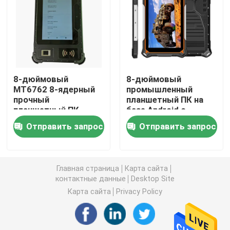
Брандмауэр ПК
ПК OPS мини
8-дюймовый
8-дюймовый
MT6762 8-ядерный
промышленный
двойной ПК lan мини
прочный
планшетный ПК на
планшетный ПК
базе Android с
Android с портом
десятиядерным
промышленный ПК планшета
Отправить запрос
Отправить запрос
RJ45 RS232 SMA и
ядром 4G LTE,
сканером штрих-
защищенный
кода отпечатков
водонепроницаемым
ПК для майнинга криптовалют
пальцев UHF RFID
планшетным ПК
Главная страница
Карта сайта
10000 мАч IP68
контактные данные
Desktop Site
мини материнская плата itx
Карта сайта
Privacy Policy
3,5- и 4-дюймовая материнская плата