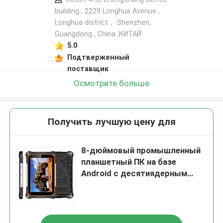
building , 2229 Longhua Avenue ,
Longhua district， Shenzhen,
Guangdong , China ,КИТАЙ
5.0
Подтверженный
поставщик
Осмотрите больше
Получить лучшую цену для
8-дюймовый промышленный
планшетный ПК на базе
Android с десятиядерным
ядром 4G LTE, защищенный
водонепроницаемым
планшетным ПК 10000 мАч
IP68