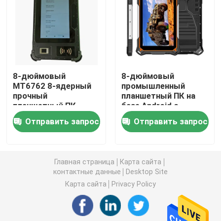
Брандмауэр ПК
ПК OPS мини
8-дюймовый
8-дюймовый
MT6762 8-ядерный
промышленный
двойной ПК lan мини
прочный
планшетный ПК на
планшетный ПК
базе Android с
Android с портом
десятиядерным
промышленный ПК планшета
Отправить запрос
Отправить запрос
RJ45 RS232 SMA и
ядром 4G LTE,
сканером штрих-
защищенный
кода отпечатков
водонепроницаемым
ПК для майнинга криптовалют
пальцев UHF RFID
планшетным ПК
Главная страница
Карта сайта
10000 мАч IP68
контактные данные
Desktop Site
мини материнская плата itx
Карта сайта
Privacy Policy
3,5- и 4-дюймовая материнская плата