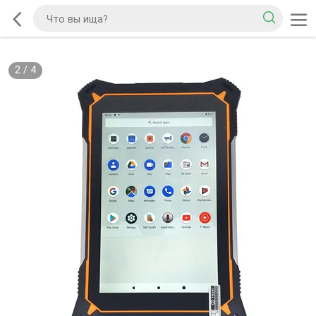
2
/
4