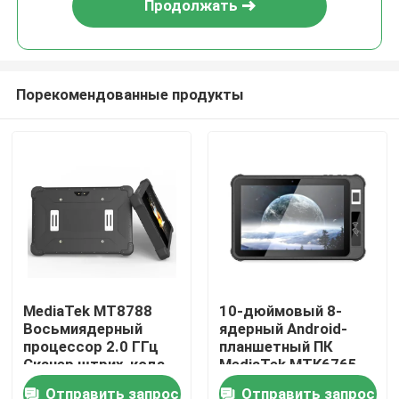
Продолжать
Порекомендованные продукты
Главная страница
MediaTek MT8788
10-дюймовый 8-
Восьмиядерный
ядерный Android-
Продукция
процессор 2.0 ГГц
планшетный ПК
Сканер штрих-кода
MediaTek MTK6765
Распознавание лица
прочный со
Отправить запрос
Отправить запрос
О Компании