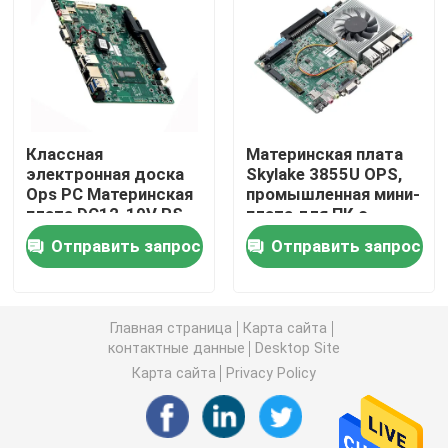
Брандмауэр ПК
ПК OPS мини
Классная
Материнская плата
электронная доска
Skylake 3855U OPS,
двойной ПК lan мини
Ops PC Материнская
промышленная мини-
плата DC12-19V RS-
плата для ПК с
232 Broadwell-U I3 I5
портом NGFF и
промышленный ПК планшета
Отправить запрос
Отправить запрос
I7
RS232 для обучения
электронной доске
ПК для майнинга криптовалют
Главная страница
Карта сайта
контактные данные
Desktop Site
мини материнская плата itx
Карта сайта
Privacy Policy
3,5- и 4-дюймовая материнская плата