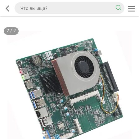
2
/
2