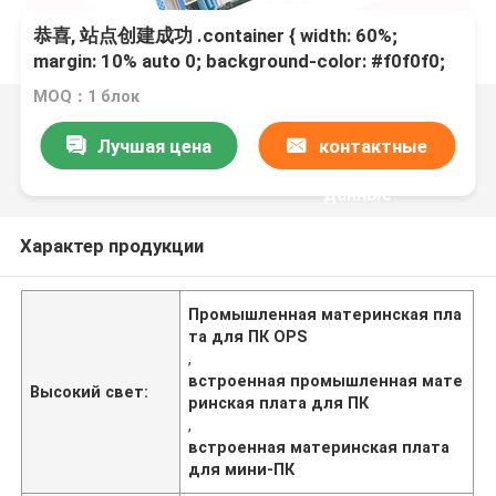
恭喜, 站点创建成功 .container { width: 60%;
margin: 10% auto 0; background-color: #f0f0f0;
padding: 2% 5%; border-radius: 10px } ul {
MOQ：1 блок
padding-left: 20px; } ul li { line-height: 2.3 } a {
color: #20a53a } window.onload = function() {
Лучшая цена
контактные
document.onkeydown = function() {
данные
Характер продукции
Промышленная материнская пла
та для ПК OPS
,
встроенная промышленная мате
Высокий свет:
ринская плата для ПК
,
встроенная материнская плата
для мини-ПК