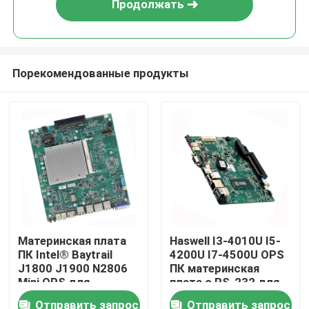
Продолжать
function() {
document.onkeydown =
function() {
Порекомендованные продукты
Главная страница
Материнская плата
Haswell I3-4010U I5-
ПК Intel® Baytrail
4200U I7-4500U OPS
Продукция
J1800 J1900 N2806
ПК материнская
Mini OPS для
плата с RS-232 для
образовательной
обучения доске
Отправить запрос
Отправить запрос
О Компании