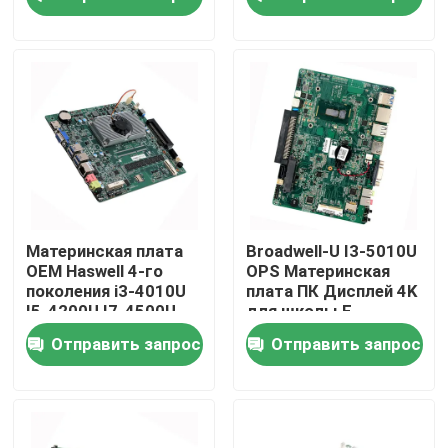
машины DC12-19V
DC12-19V
Наша фабрика
контроль качества
контактные данные
Отправить запрос
Материнская плата
Broadwell-U I3-5010U
OEM Haswell 4-го
OPS Материнская
поколения i3-4010U
плата ПК Дисплей 4K
Промышленный мини ПК
I5-4200U I7-4500U
для школы E-
OPS, встроенная
Whiteboard DC12-19V
Отправить запрос
Отправить запрос
оперативная память
4G с RS-232
промышленный ПК панели
изрезанный ПК планшета