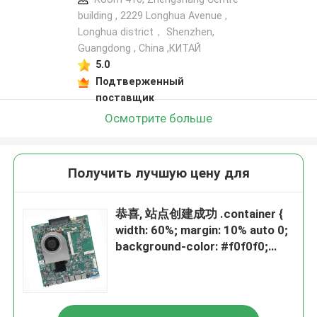
building , 2229 Longhua Avenue ,
Longhua district， Shenzhen,
Guangdong , China ,КИТАЙ
5.0
Подтверженный
поставщик
Осмотрите больше
Получить лучшую цену для
恭喜, 站点创建成功 .container {
width: 60%; margin: 10% auto 0;
background-color: #f0f0f0;
padding: 2% 5%; border-radius:
10px } ul { padding-left: 20px; }
ul li { line-height: 2.3 } a { color:
#20a53a } window.onload =