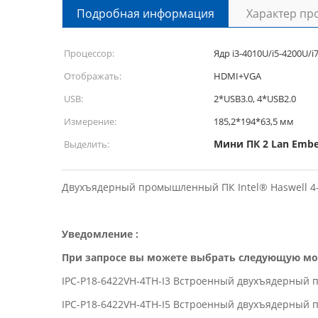
Подробная информация
Характер пр
Процессор:
Ядр i3-4010U/i5-4200U/i
Отображать:
HDMI+VGA
USB:
2*USB3.0, 4*USB2.0
Измерение:
185,2*194*63,5 мм
Мини ПК 2 Lan Emb
Выделить:
Двухъядерный промышленный ПК Intel® Haswell 4-г
Уведомление :
При запросе вы можете выбрать следующую мо
IPC-P18-6422VH-4TH-I3 Встроенный двухъядерный про
IPC-P18-6422VH-4TH-I5 Встроенный двухъядерный про