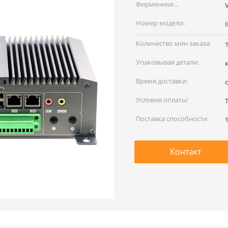
Фирменное
наименование:
Номер модели:
Количество мин заказа:
Упаковывая детали:
Время доставки:
Условия оплаты:
Поставка способности:
Контакт