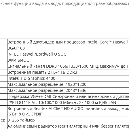
ексные функции ввода-вывода, подходящие для разнообразных
Встроенный двухъядерный процессор Intel® Core™ Haswell i3
BGA1168
INTEL Haswell/Bordwell U SOC
ЭФИ БИОС
Сигнальный канал DDR3 1066/1333/1600 МГц, максимум до 1
Встроенная память 2 ГБ/4 ГБ DDR3
Intel® HD Graphics 4400
Максимальное разрешение: 1920*1200
Максимальное разрешение: 2048*1536
Поддержка VGA+HDMI Синхронный или асинхронный диспл
2*RTL8111E-VL, 10/100/1000 Мбит/с, 2x 1000 м RJ45 LAN
Встроенный Realtek ALC662 HD AUDIO, линейный выход, ми
(6 Вт, 8 Ом), SPDIF
мер
0~255 таймер
Алюминиевый радиатор (вентиляторный или безвентилято