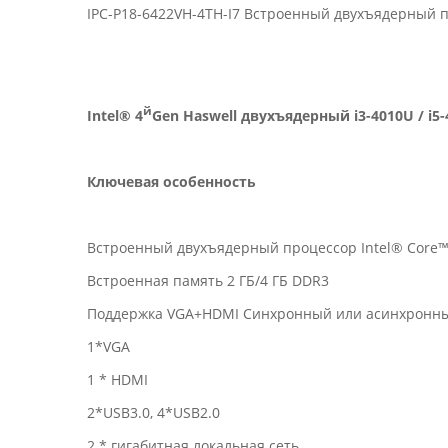
IPC-P18-6422VH-4TH-I7 Встроенный двухъядерный про
й
Intel® 4
Gen Haswell двухъядерный i3-4010U / 
Ключевая особенность
Встроенный двухъядерный процессор Intel® Core™ Ha
Встроенная память 2 ГБ/4 ГБ DDR3
Поддержка VGA+HDMI Синхронный или асинхронн
1*VGA
1 * HDMI
2*USB3.0, 4*USB2.0
2 * гигабитная локальная сеть