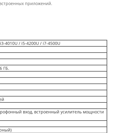
 встроенных приложений.
-4010U / i5-4200U / i7-4500U
6 ГБ.
ей
крофонный вход, встроенный усилитель мощности
рный)