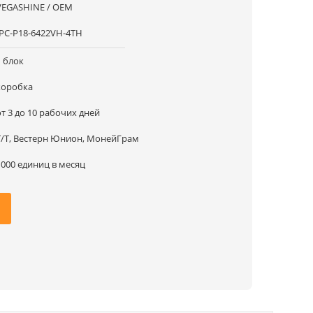
VEGASHINE / OEM
IPC-P18-6422VH-4TH
1 блок
коробка
от 3 до 10 рабочих дней
Т/Т, Вестерн Юнион, МонейГрам
1000 единиц в месяц