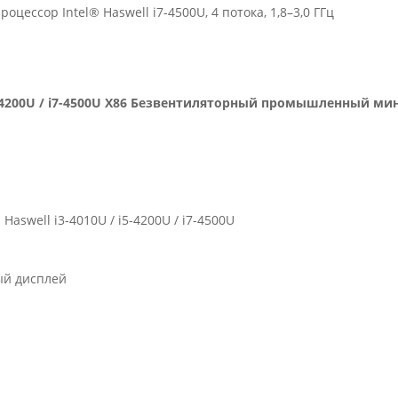
цессор Intel® Haswell i7-4500U, 4 потока, 1,8–3,0 ГГц
i5-4200U / i7-4500U X86 Безвентиляторный промышленный м
swell i3-4010U / i5-4200U / i7-4500U
ый дисплей