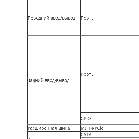
Передний ввод/вывод
Порты
Порты
Задний ввод/вывод
GPIO
Расширенная шина
Мини-PCle
САТА