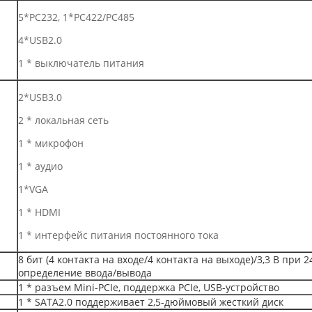
5*РС232, 1*РС422/РС485
4*USB2.0
1 * выключатель питания
2*USB3.0
2 * локальная сеть
1 * микрофон
1 * аудио
1*VGA
1 * HDMI
1 * интерфейс питания постоянного тока
8 бит (4 контакта на входе/4 контакта на выходе)/3,3 В пр
определение ввода/вывода
1 * разъем Mini-PCIe, поддержка PCIe, USB-устройство
1 * SATA2.0 поддерживает 2,5-дюймовый жесткий диск