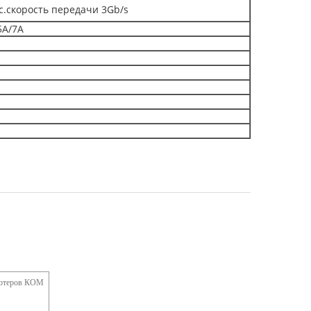
с.скорость передачи 3Gb/s
5A/7A