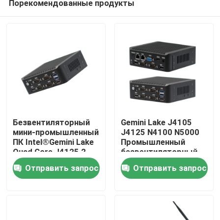
Порекомендованные продукты
Безвентиляторный
Gemini Lake J4105
мини-промышленный
J4125 N4100 N5000
ПК Intel®Gemini Lake
Промышленный
Quad Core J4125 2
безвентиляторный
Главная страница
Gigabyte NIC 6COM
мини-ПК 2 LAN 6COM
Отправить запрос
Отправить запрос
Nuc
Nuc
Продукция
О Компании