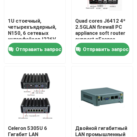
Наша фабрика
1U стоечный,
Quad cores J6412 4*
четырехъядерный,
2.5GLAN firewall PC
N150, 6 сетевых
appliance soft router
контроль качества
интерфейсов I226V
support pFsense
2500M,
Отправить запрос
Отправить запрос
брандмауэрный ПК,
контактные данные
программный
маршрутизатор,
поддержка pFsense
Отправить запрос
Промышленный мини ПК
промышленный ПК панели
Celeron 5305U 6
Двойной гигабитный
изрезанный ПК планшета
Гигабит LAN
LAN промышленный