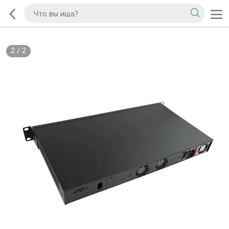
2
/
2