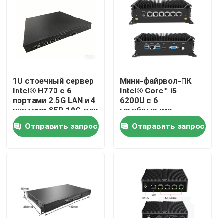
1U стоечный сервер
Мини-файрвол-ПК
Intel® H770 с 6
Intel® Core™ i5-
портами 2.5G LAN и 4
6200U с 6
портами SFP 10G для
гигабитными
оптоволоконного
портами LAN,
Отправить запрос
Отправить запрос
межсетевого экрана
pFsense
Главная страница
Продукция
О Компании