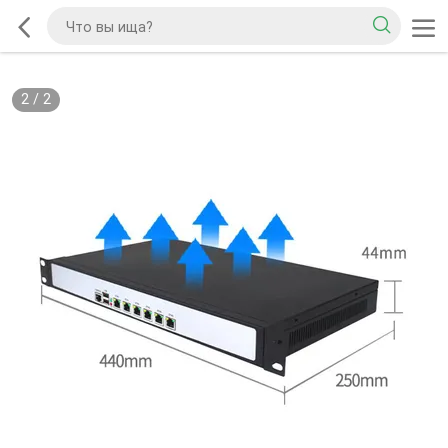
2
/
2