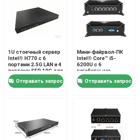
1U стоечный сервер
Мини-файрвол-ПК
Intel® H770 с 6
Intel® Core™ i5-
портами 2.5G LAN и 4
6200U с 6
портами SFP 10G для
гигабитными
оптоволоконного
портами LAN,
Отправить запрос
Отправить запрос
межсетевого экрана
pFsense
Главная страница
Продукция
О Компании