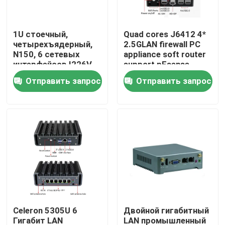
Наша фабрика
1U стоечный,
Quad cores J6412 4*
четырехъядерный,
2.5GLAN firewall PC
N150, 6 сетевых
appliance soft router
контроль качества
интерфейсов I226V
support pFsense
2500M,
Отправить запрос
Отправить запрос
брандмауэрный ПК,
контактные данные
программный
маршрутизатор,
поддержка pFsense
Отправить запрос
Промышленный мини ПК
промышленный ПК панели
Celeron 5305U 6
Двойной гигабитный
изрезанный ПК планшета
Гигабит LAN
LAN промышленный