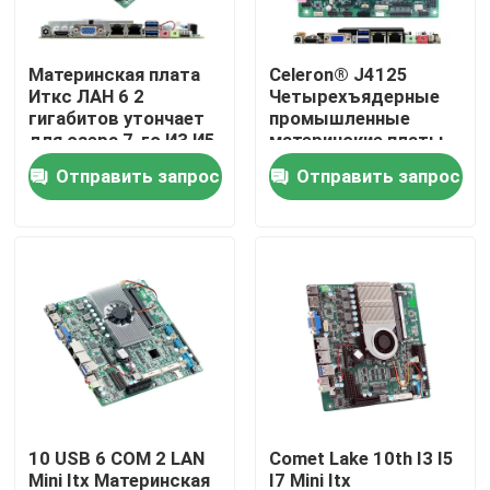
Наша фабрика
Материнская плата
Celeron® J4125
Иткс ЛАН 6 2
Четырехъядерные
гигабитов утончает
промышленные
контроль качества
для озера 7-го И3 И5
материнские платы
И7 торгового
Itx 6 COM 2 LAN Без
Отправить запрос
Отправить запрос
автомата Интел
вентилятора
контактные данные
Кабы
Отправить запрос
Промышленный мини ПК
промышленный ПК панели
10 USB 6 COM 2 LAN
Comet Lake 10th I3 I5
изрезанный ПК планшета
Mini Itx Материнская
I7 Mini Itx