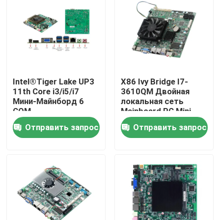
Intel®Tiger Lake UP3
X86 Ivy Bridge I7-
11th Core i3/i5/i7
3610QM Двойная
Мини-Майнборд 6
локальная сеть
COM
Mainboard PC Mini
2COM 2 GLAN для
Отправить запрос
Отправить запрос
банка ATM
Главная страница
Продукция
О Компании