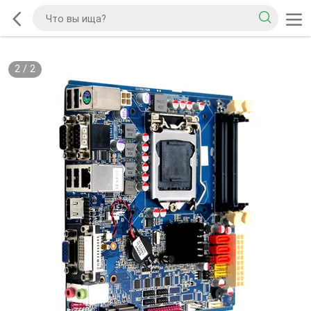
2
/
2