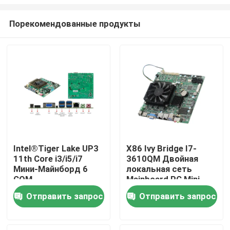
Порекомендованные продукты
Intel®Tiger Lake UP3
X86 Ivy Bridge I7-
11th Core i3/i5/i7
3610QM Двойная
Главная страница
Мини-Майнборд 6
локальная сеть
COM
Mainboard PC Mini
2COM 2 GLAN для
Продукция
Отправить запрос
Отправить запрос
банка ATM
О Компании