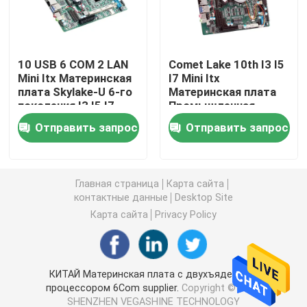
Брандмауэр ПК
10 USB 6 COM 2 LAN
Comet Lake 10th I3 I5
Mini Itx Материнская
I7 Mini Itx
ПК OPS мини
плата Skylake-U 6-го
Материнская плата
поколения I3 I5 I7
Промышленная
Встраиваемая 2LAN
двойной ПК lan мини
Отправить запрос
Отправить запрос
6COM
промышленный ПК планшета
Главная страница
Карта сайта
контактные данные
Desktop Site
ПК для майнинга криптовалют
Карта сайта
Privacy Policy
мини материнская плата itx
КИТАЙ Материнская плата с двухъядерным
процессором 6Com supplier.
Copyright © 2026
3,5- и 4-дюймовая материнская плата
SHENZHEN VEGASHINE TECHNOLOGY