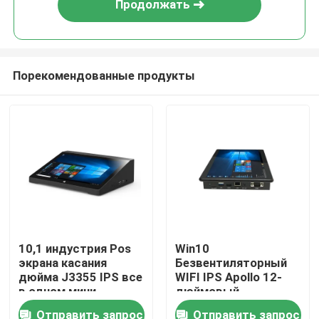
Продолжать
Порекомендованные продукты
Главная страница
10,1 индустрия Pos
Win10
экрана касания
Безвентиляторный
Продукция
дюйма J3355 IPS все
WIFI IPS Apollo 12-
в одном мини-
дюймовый
компьютере 4GB
промышленный
Отправить запрос
Отправить запрос
О Компании