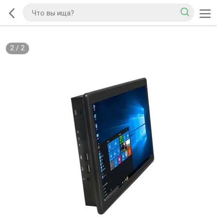
2
/
2