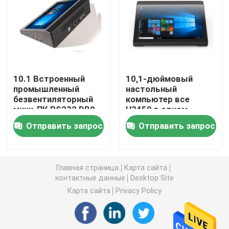
Брандмауэр ПК
ПК OPS мини
10.1 Встроенный
10,1-дюймовый
промышленный
настольный
двойной ПК lan мини
безвентиляторный
компьютер все
мини-ПК RS232 DB9
Н3450 в одном
Port Core Z8350 Quad
серийном порте ПК
промышленный ПК планшета
Отправить запрос
Отправить запрос
Core
РС232 КОМ ПК
планшета одной
системы ПОС
ПК для майнинга криптовалют
промышленном мини
Главная страница
Карта сайта
контактные данные
Desktop Site
мини материнская плата itx
Карта сайта
Privacy Policy
3,5- и 4-дюймовая материнская плата