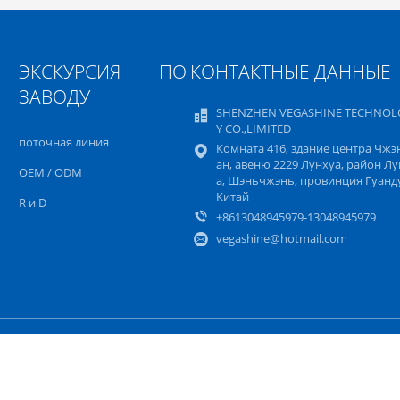
ЭКСКУРСИЯ ПО
КОНТАКТНЫЕ ДАННЫЕ
ЗАВОДУ
SHENZHEN VEGASHINE TECHNOL
Y CO.,LIMITED
поточная линия
Комната 416, здание центра Чж
ан, авеню 2229 Лунхуа, район Лу
OEM / ODM
а, Шэньчжэнь, провинция Гуанд
Китай
R и D
+8613048945979-13048945979
vegashine@hotmail.com
айта
политика конфиденциальности
Мобиль
авщик.
Copyright © 2022 - 2026 SHENZHEN VEGASHINE TECHNOLOGY CO.,LIM