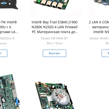
ПК Intel®
Intel® Bay Trail E3845 J1900
2 LAN 6 C
00U с 6
N2806 N2920 4 LAN Firewall
материнс
ртами LAN,
PC Материнская плата для
Intel® N
se
компьютера Nano Firewall
06003J-6-I5
Model: FW-PB44-BT
Model: NANO
иница
Min: 1 блок
Mi
т
Контакт