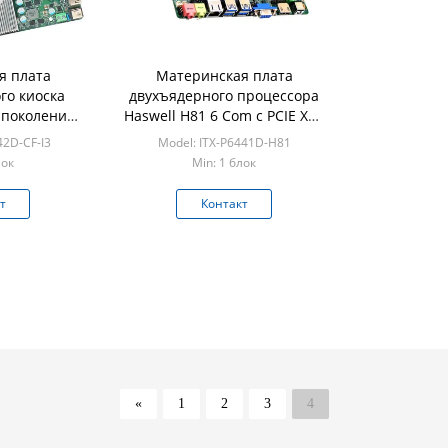
я плата
Материнская плата
о киоска
двухъядерного процессора
о поколения
Haswell H81 6 Com с PCIE X16
 с тремя
GPIO
42D-CF-I3
Model: ITX-P6441D-H81
борту ddr4
лок
Min: 1 блок
т
Контакт
«
1
2
3
4