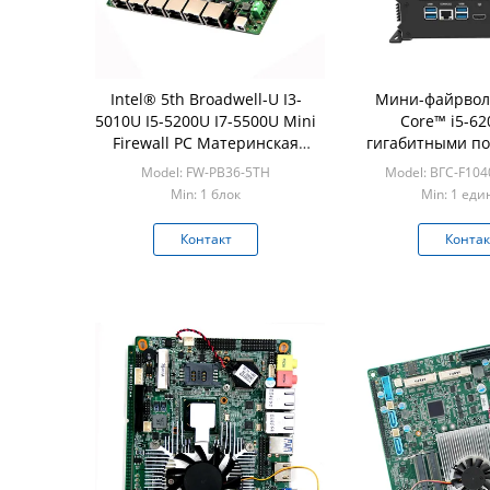
Intel® 5th Broadwell-U I3-
Мини-файрвол-
5010U I5-5200U I7-5500U Mini
Core™ i5-62
Firewall PC Материнская
гигабитными по
плата Поддержка AES-NI 3,5
pFsen
Model: FW-PB36-5TH
Model: ВГС-F104
"6 LAN
Min: 1 блок
Min: 1 ед
Контакт
Контак