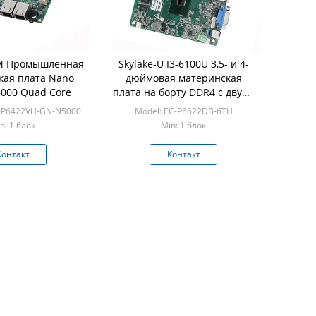
OM Промышленная
Skylake-U I3-6100U 3,5- и 4-
кая плата Nano
дюймовая материнская
5000 Quad Core
плата на борту DDR4 с двумя
портами Ethernet
-P6422VH-GN-N5000
Model: EC-P6622DB-6TH
n: 1 блок
Min: 1 блок
Контакт
Контакт