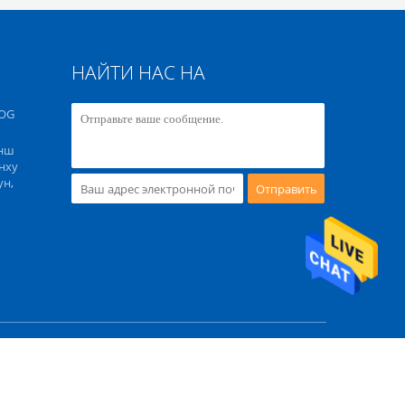
НАЙТИ НАС НА
OG
энш
нху
ун,
Отправить
ный сайт
ITED. All Rights Reserved. Developed by
ECER