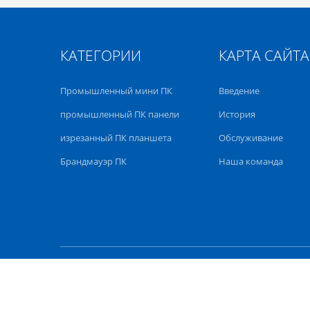
КАТЕГОРИИ
КАРТА САЙТА
Промышленный мини ПК
Введение
промышленный ПК панели
История
изрезанный ПК планшета
Обслуживание
Брандмауэр ПК
Наша команда
Карта с
КИТАЙ 8USB Промышленный мини-ПК пост